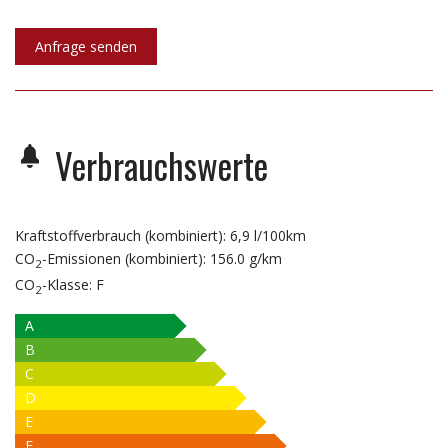
Anfrage senden
Verbrauchswerte
Kraftstoffverbrauch (kombiniert):
6,9 l/100km
CO
-Emissionen (kombiniert):
156.0 g/km
2
CO
-Klasse:
F
2
A
B
C
D
E
F